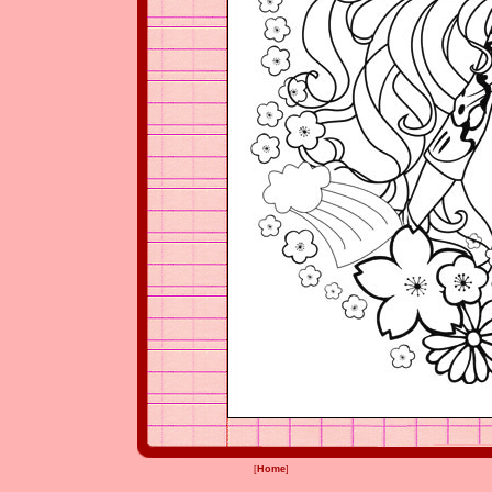
[
Home
]