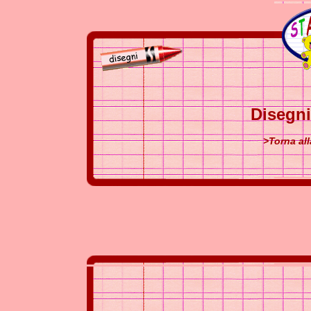
Disegni
>Torna all