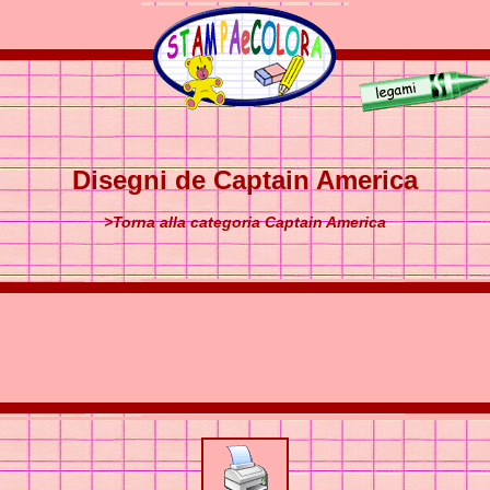
Disegni de Captain America
>Torna alla categoria Captain America