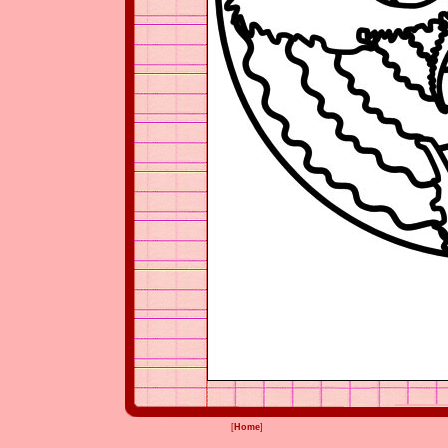
[
Home
]