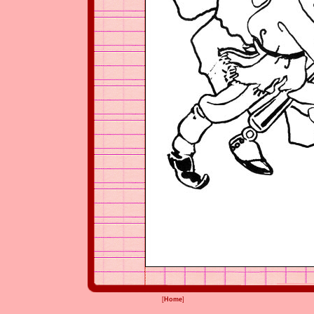
[
Home
]