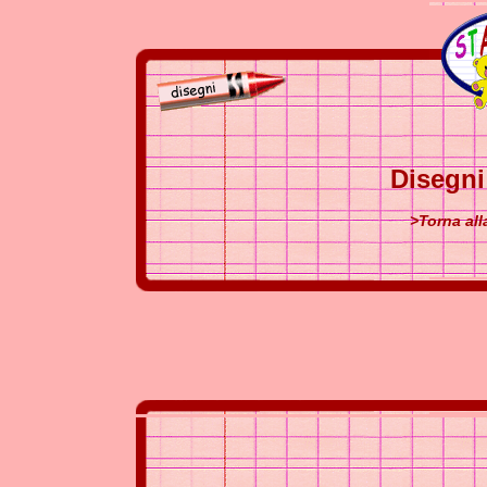
Disegn
>Torna al