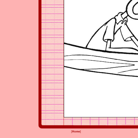
[
Home
]