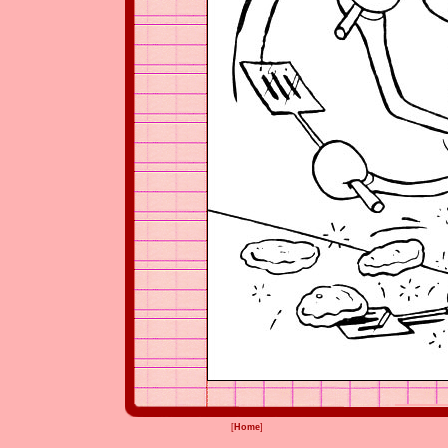
[
Home
]