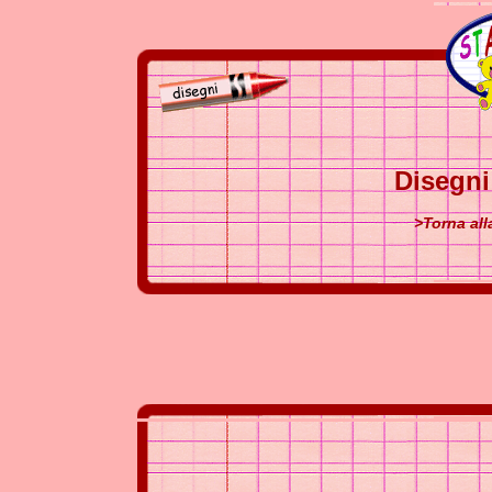
Disegn
>Torna al