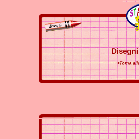
Disegn
>Torna al