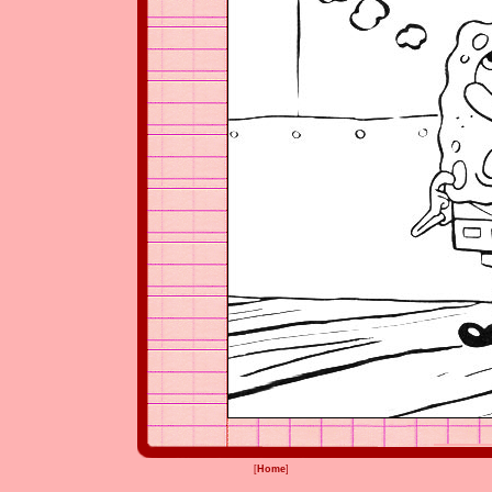
[
Home
]