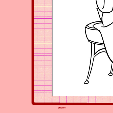
[
Home
]