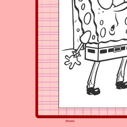
[
Home
]