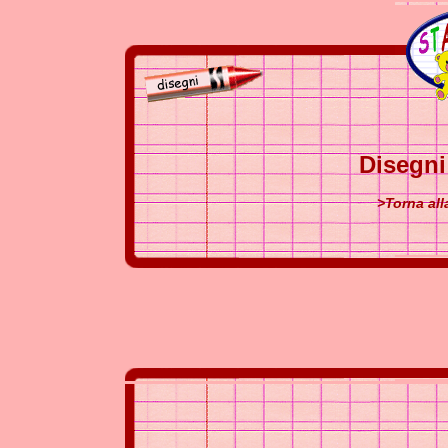
Disegn
>Torna al