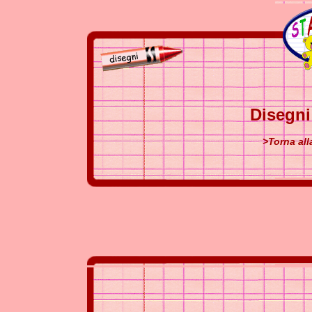
Disegn
>Torna al