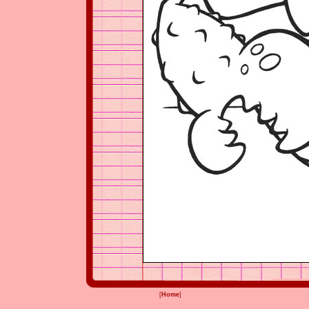
[
Home
]