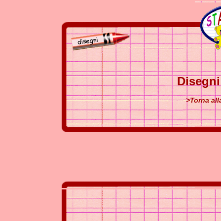
Disegn
>Torna al