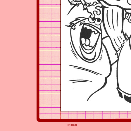
[
Home
]