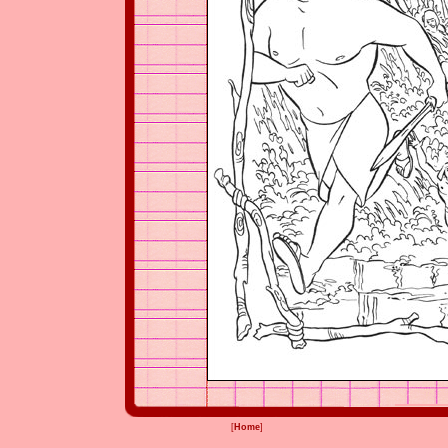
[
Home
]