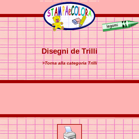
Disegni de Trilli
>Torna alla categoria Trilli