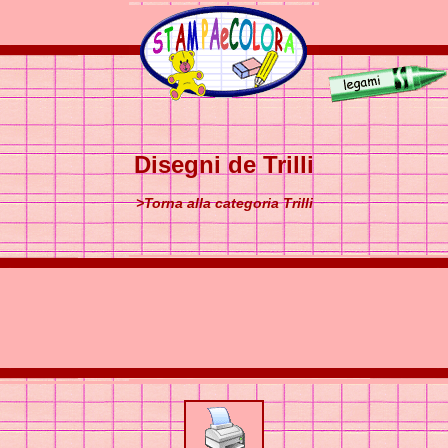
Disegni de Trilli
>Torna alla categoria Trilli