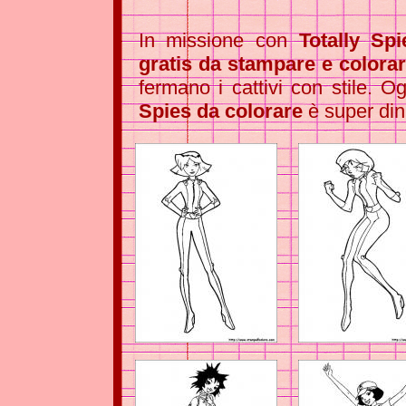
In missione con
Totally Spi
gratis da stampare e colora
fermano i cattivi con stile. O
Spies da colorare
è super di