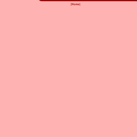
[
Home
]