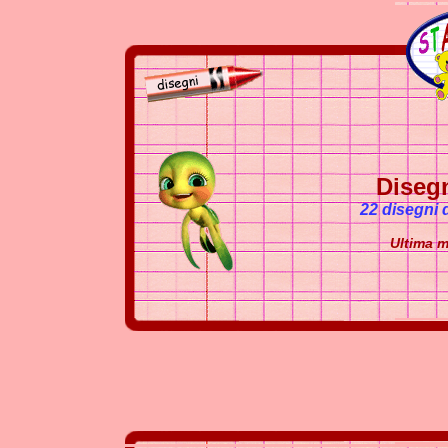
Diseg
22 disegni 
Ultima m