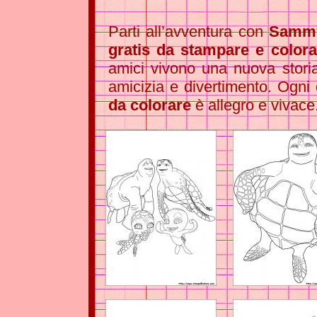
Parti all’avventura con
Samm
gratis da stampare e colora
amici vivono una nuova stori
amicizia e divertimento. Ogni
da colorare
è allegro e vivace