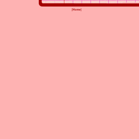
[
Home
]