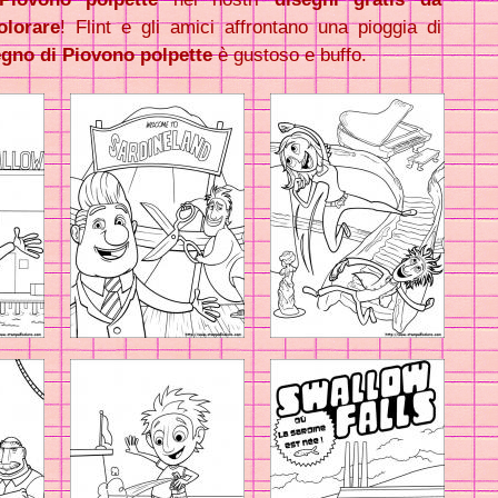
olorare
! Flint e gli amici affrontano una pioggia di
egno di Piovono polpette
è gustoso e buffo.