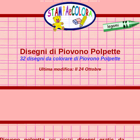
Disegni di Piovono Polpette
32 disegni da colorare di Piovono Polpette
Ultima modifica: Il 24 Ottobre
Piovono polpette
nei nostri
disegni gratis da