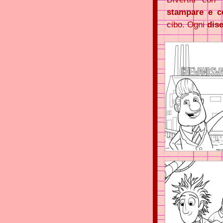
stampare e c
cibo. Ogni
dis