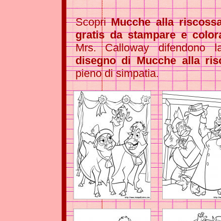
Scopri
Mucche alla riscoss
gratis da stampare e color
Mrs. Calloway difendono la
disegno di Mucche alla ris
pieno di simpatia.