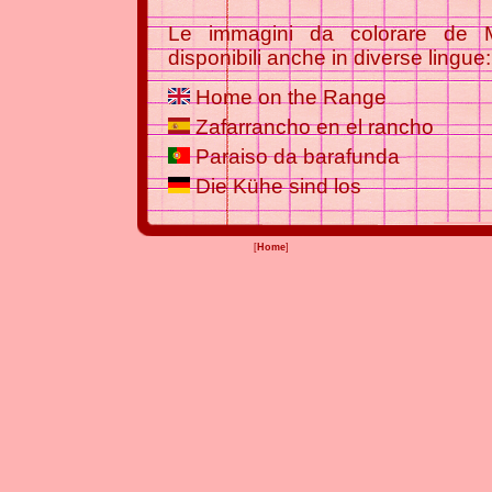
Le immagini da colorare de 
disponibili anche in diverse lingue:
Home on the Range
Zafarrancho en el rancho
Paraiso da barafunda
Die Kühe sind los
[
Home
]