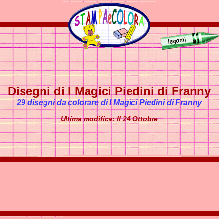
Disegni di I Magici Piedini di Franny
29 disegni da colorare di I Magici Piedini di Franny
Ultima modifica: Il 24 Ottobre